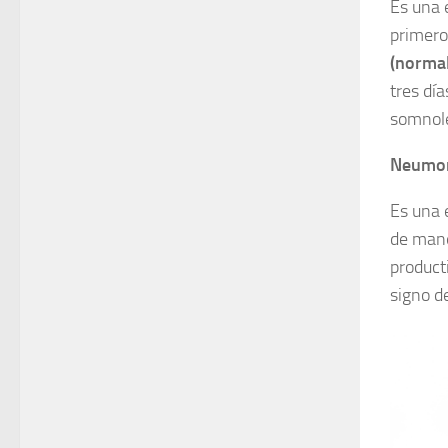
Es una e
primero
(norma
tres día
somnolen
Neumon
Es una 
de man
product
signo de