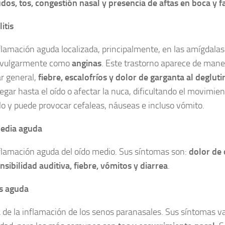
dos, tos, congestión nasal y presencia de aftas en boca y f
itis
nflamación aguda localizada, principalmente, en las amígdalas
 vulgarmente como
anginas
. Este trastorno aparece de mane
r general,
fiebre, escalofríos y dolor de garganta al degluti
egar hasta el oído o afectar la nuca, dificultando el movimien
llo y puede provocar cefaleas, náuseas e incluso vómito.
media aguda
nflamación aguda del oído medio. Sus síntomas son:
dolor de 
ensibilidad auditiva, fiebre, vómitos y diarrea
.
is aguda
a de la inflamación de los senos paranasales. Sus síntomas v