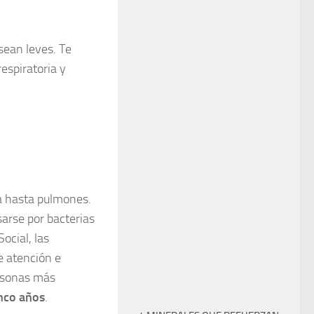
sean leves. Te
espiratoria y
a hasta pulmones.
arse por bacterias
ocial, las
e atención e
rsonas más
nco años
.