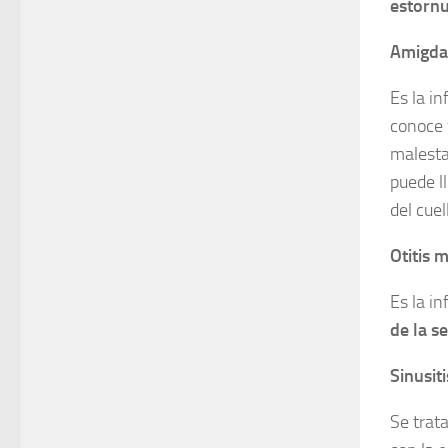
estornu
Amigdal
Es la i
conoce
malesta
puede ll
del cue
Otitis 
Es la i
de la s
Sinusit
Se trat