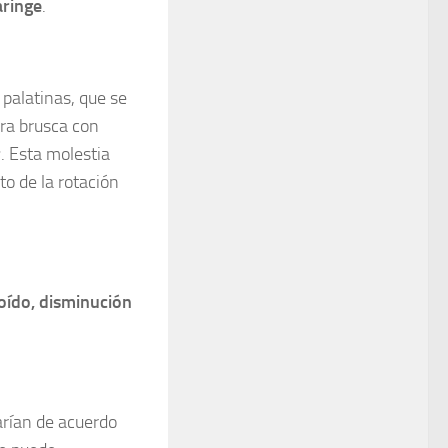
aringe
.
 palatinas, que se
ra brusca con
r
. Esta molestia
to de la rotación
oído, disminución
arían de acuerdo