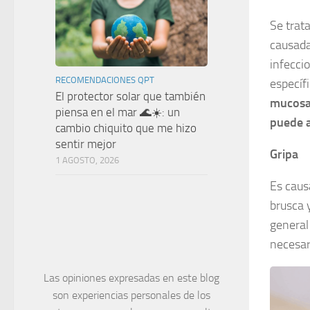
Se trat
causada
infecci
RECOMENDACIONES QPT
específi
El protector solar que también
mucosa 
piensa en el mar 🌊☀️: un
puede a
cambio chiquito que me hizo
sentir mejor
Gripa
1 AGOSTO, 2026
Es caus
brusca y
general
necesar
Las opiniones expresadas en este blog
son experiencias personales de los