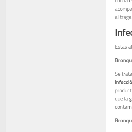
con la 
acompaña
al traga
Infe
Estas a
Bronqui
Se trat
infecci
product
que la 
contami
Bronqui