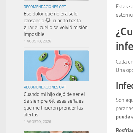
Estas s
RECOMENDACIONES QPT
Ese dolor que no era solo
estornu
cansancio 💥: cuando hasta
girar el cuello se volvió misión
¿Cu
imposible
1 AGOSTO, 2026
inf
Cada en
Una opci
Infe
RECOMENDACIONES QPT
Cuando mi hijo dejó de ser el
Son aqu
de siempre 🤒: esas señales
que me hicieron prender las
paranas
alertas
puede e
1 AGOSTO, 2026
Resfria