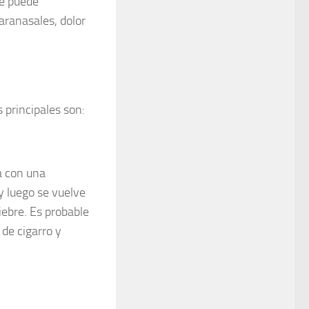
Se puede
paranasales, dolor
as principales son:
a con una
 y luego se vuelve
iebre. Es probable
de cigarro y