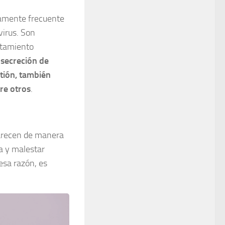
mamente frecuente
virus. Son
ratamiento
:
secreción de
tión, también
tre otros
.
parecen de manera
ea y malestar
esa razón, es