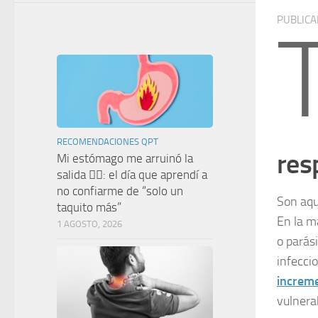
PUBLIC
RECOMENDACIONES QPT
res
Mi estómago me arruinó la
salida 🤦‍♀️: el día que aprendí a
no confiarme de “solo un
Son aqu
taquito más”
En la m
1 AGOSTO, 2026
o parás
infecci
increme
vulnera