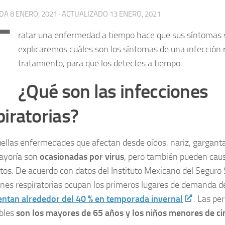
ADA
8 ENERO, 2021
· ACTUALIZADO
13 ENERO, 2021
T
ratar una enfermedad a tiempo hace que sus síntomas 
explicaremos cuáles son los síntomas de una infección r
tratamiento, para que los detectes a tiempo.
¿Qué son las infecciones
piratorias?
ellas enfermedades que afectan desde oídos, nariz, gargant
ayoría son
ocasionadas por virus
, pero también pueden caus
itos. De acuerdo con datos del Instituto Mexicano del Seguro S
ones respiratorias ocupan los primeros lugares de demanda d
ntan alrededor del 40 % en temporada invernal
. Las pe
bles
son los mayores de 65 años y los niños menores de ci