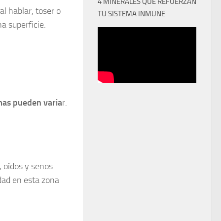
4 MINERALES QUE REFUERZAN
al hablar, toser o
TU SISTEMA INMUNE
a superficie.
mas pueden varia
r.
, oídos y senos
dad en esta zona