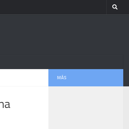
MÁS
una