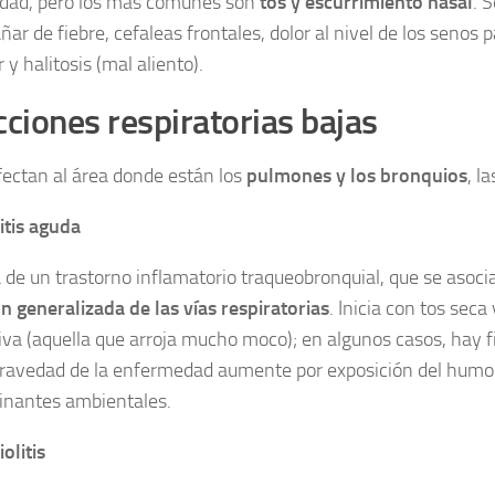
edad, pero los más comunes son
tos y escurrimiento nasal
. 
r de fiebre, cefaleas frontales, dolor al nivel de los senos 
r y halitosis (mal aliento).
cciones respiratorias bajas
fectan al área donde están los
pulmones y los bronquios
, l
tis aguda
a de un trastorno inflamatorio traqueobronquial, que se asoci
ón generalizada de las vías respiratorias
. Inicia con tos seca
iva (aquella que arroja mucho moco); en algunos casos, hay f
gravedad de la enfermedad aumente por exposición del humo 
nantes ambientales.
olitis