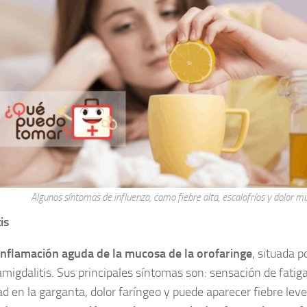
Algunos síntomas de influenza, como fiebre alta, escalofríos y dolor m
is
inflamación aguda de la mucosa de la orofaringe
, situada p
migdalitis. Sus principales síntomas son: sensación de fatiga
d en la garganta, dolor faríngeo y puede aparecer fiebre leve