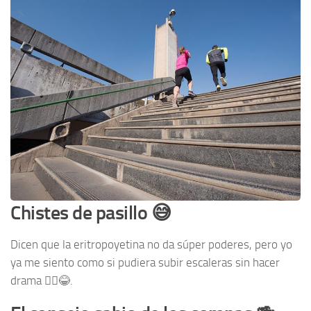
Chistes de pasillo 😅
Dicen que la eritropoyetina no da súper poderes, pero yo
ya me siento como si pudiera subir escaleras sin hacer
drama 🏃‍♂️😂.