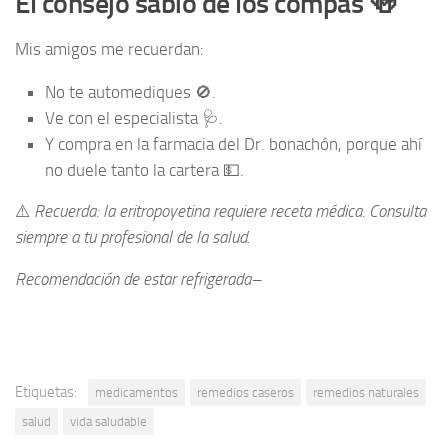
El consejo sabio de los compas 🍻
Mis amigos me recuerdan:
No te automediques 🚫.
Ve con el especialista 🩺.
Y compra en la farmacia del Dr. bonachón, porque ahí
no duele tanto la cartera 💵.
⚠️
Recuerda: la eritropoyetina requiere receta médica. Consulta
siempre a tu profesional de la salud.
Recomendación de estar refrigerada–
Etiquetas:
medicamentos
remedios caseros
remedios naturales
salud
vida saludable