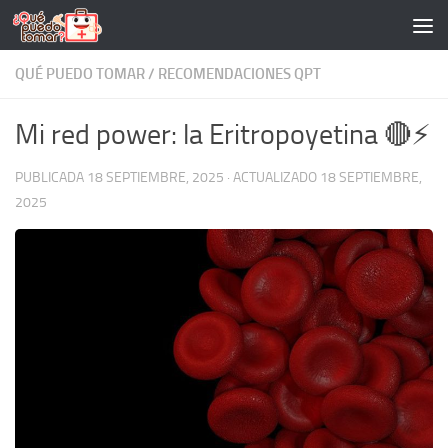
Saltar al contenido
QUÉ PUEDO TOMAR
/
RECOMENDACIONES QPT
Mi red power: la Eritropoyetina 🔴⚡
PUBLICADA
18 SEPTIEMBRE, 2025
· ACTUALIZADO
18 SEPTIEMBRE,
2025