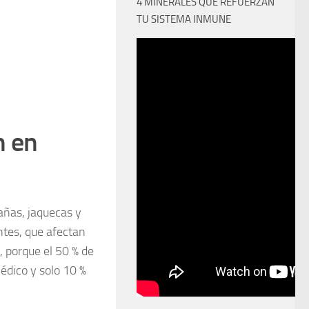
4 MINERALES QUE REFUERZAN
TU SISTEMA INMUNE
n en
rañas, jaquecas y
ntes, que afectan
, porque el 50 % de
médico y solo 10 %