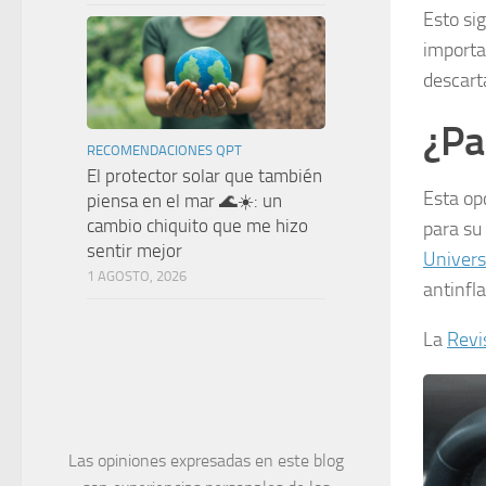
Esto si
importa
descart
¿Par
RECOMENDACIONES QPT
El protector solar que también
Esta op
piensa en el mar 🌊☀️: un
cambio chiquito que me hizo
para su
sentir mejor
Univer
1 AGOSTO, 2026
antinfl
La
Revi
Las opiniones expresadas en este blog