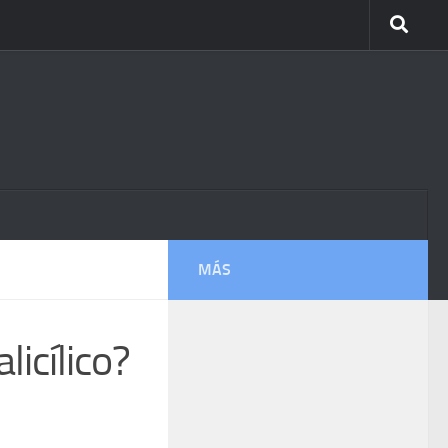
MÁS
licílico?