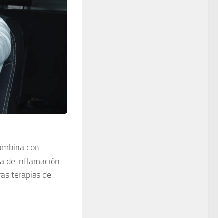
combina con
a de inflamación.
ras terapias de