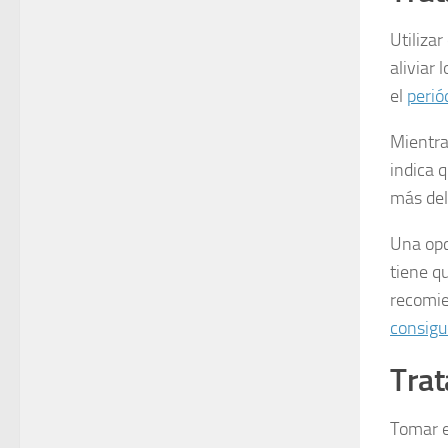
Utiliza
aliviar
el
perió
Mientr
indica q
más del
Una opc
tiene q
recomie
consigu
Trat
Tomar el