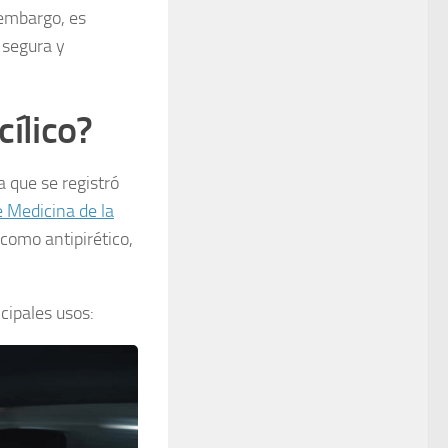
 embargo, es
 segura y
cílico?
 que se registró
e Medicina de la
como antipirético,
ncipales usos: