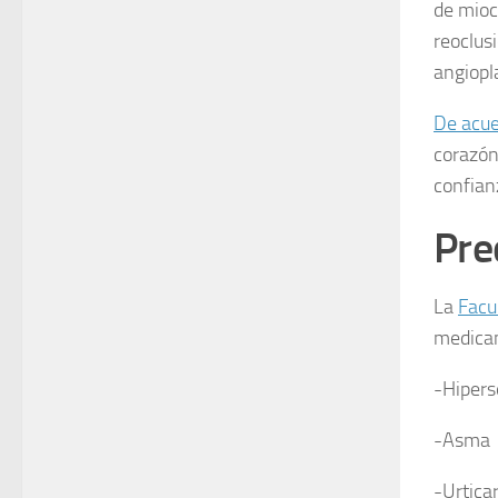
de mioc
reoclusi
angiopla
De acu
corazón
confian
Pre
La
Facu
medica
-Hipers
-Asma
-Urticar