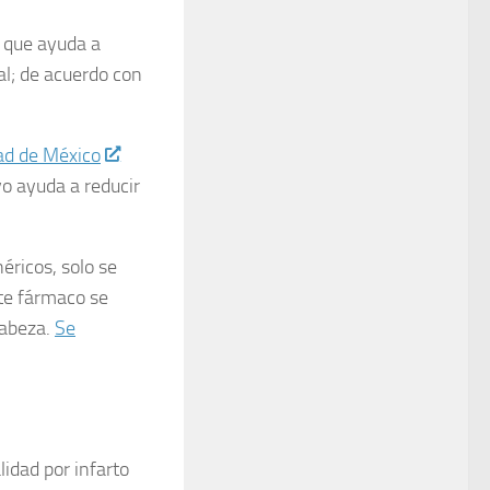
 que ayuda a
al; de acuerdo con
dad de México
vo ayuda a reducir
éricos, solo se
ste fármaco se
cabeza.
Se
alidad por infarto