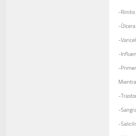
-Rinitis
-Úlcera
-Varice
-Influe
-Primer
Mientra
-Trasto
-Sangra
-Salicil