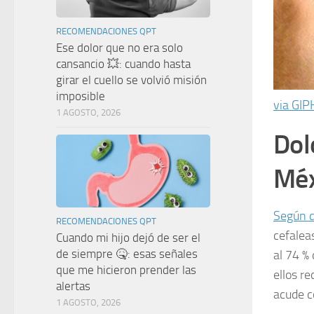
RECOMENDACIONES QPT
Ese dolor que no era solo
cansancio 💥: cuando hasta
girar el cuello se volvió misión
imposible
via GIP
1 AGOSTO, 2026
Dol
Méx
Según d
RECOMENDACIONES QPT
cefalea
Cuando mi hijo dejó de ser el
de siempre 🤒: esas señales
al 74 %
que me hicieron prender las
ellos r
alertas
acude c
1 AGOSTO, 2026