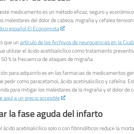
r este medicamento es un método eficaz, seguro y económico
 los malestares del dolor de cabeza, migraña y cefalea tension
dico español El Economista
.
as que un
artículo de los Archivos de neurociencias en la Ciu
ue utilizar el ácido acetilsalicílico como tratamiento preventi
 50 % la frecuencia de ataques de migraña.
ión para adquirirlo es en las farmacias de medicamentos gen
ue pedir como paracetamol, ácido acetilsalicílico y cafeína. E
nda para mitigar los malestares de la migraña y el dolor de 
e aquí a un precio accesible
.
ar la fase aguda del infarto
 ácido acetilsalicílico solo o con fibrinolíticos reduce la mort