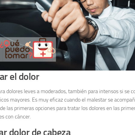
iar el dolor
ara dolores leves a moderados, también para intensos si se 
icos mayores. Es muy eficaz cuando el malestar se acompañ
 de las primeras opciones para tratar los dolores en las prime
es con cáncer.
ar dolor de cabeza