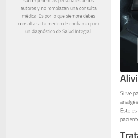
son experiencias personales de los
autores y no remplazan una consulta
médica. Es por lo que siempre debes
consultar a tu medico de confianza para
un diagnóstico de Salud Integral.
Aliv
Sirve p
analgés
Este es
pacient
Trat