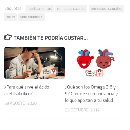
Etiquetas:
medicamentos
remedios caseros
remedios naturales
salud
vida saludable
TAMBIÉN TE PODRÍA GUSTAR...
¿Para qué sirve el ácido
¿Qué son los Omega 3 6 y
acetilsalicílico?
9? Conoce su importancia y
lo que aportan a tu salud
29 AGOSTO, 2020
23 OCTUBRE, 2017