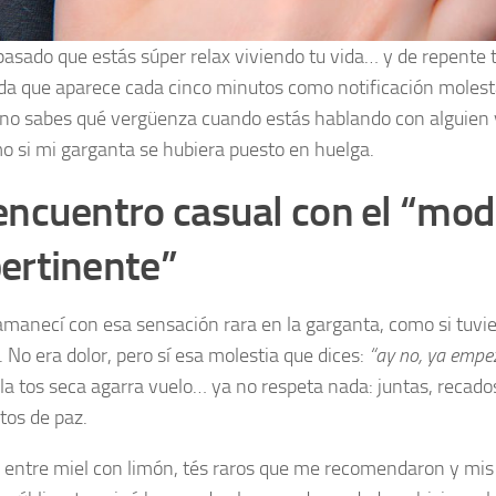
pasado que estás súper relax viviendo tu vida… y de repente t
a que aparece cada cinco minutos como notificación moles
Y no sabes qué vergüenza cuando estás hablando con alguien 
mo si mi garganta se hubiera puesto en huelga.
encuentro casual con el “mod
ertinente”
amanecí con esa sensación rara en la garganta, como si tuvi
 No era dolor, pero sí esa molestia que dices:
“ay no, ya empe
la tos seca agarra vuelo… ya no respeta nada: juntas, recados
os de paz.
, entre miel con limón, tés raros que me recomendaron y mis