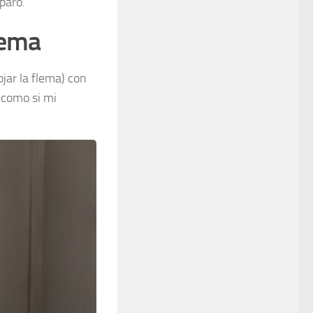
paro.
tema
jar la flema) con
; como si mi