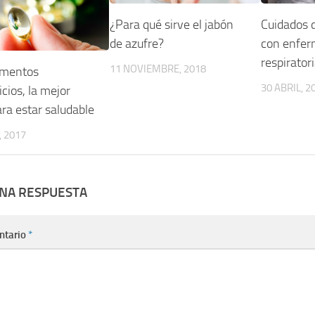
¿Para qué sirve el jabón
Cuidados 
de azufre?
con enfe
respirator
11 NOVIEMBRE, 2018
mentos
30 ABRIL, 2
cios, la mejor
ra estar saludable
, 2017
UNA RESPUESTA
ntario
*