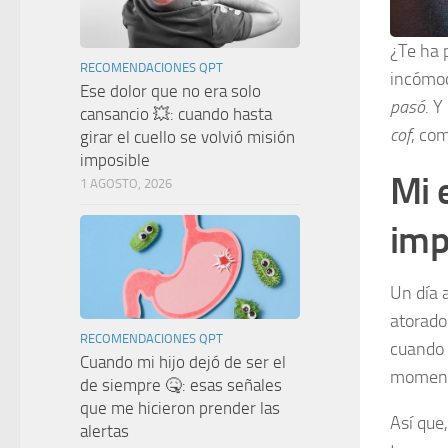
¿Te ha 
RECOMENDACIONES QPT
incómod
Ese dolor que no era solo
pasó
. 
cansancio 💥: cuando hasta
cof
, co
girar el cuello se volvió misión
imposible
Mi 
1 AGOSTO, 2026
imp
Un día 
atorado.
RECOMENDACIONES QPT
cuando 
Cuando mi hijo dejó de ser el
moment
de siempre 🤒: esas señales
que me hicieron prender las
Así que
alertas