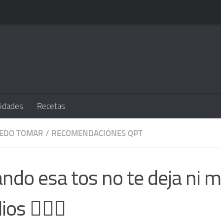
sidades
Recetas
UEDO TOMAR
/
RECOMENDACIONES QPT
ndo esa tos no te deja ni 
os 😮‍💨📱