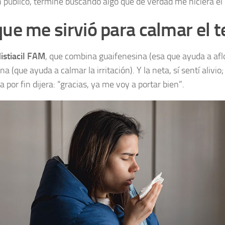
n público, terminé buscando algo que de verdad me hiciera el 
que me sirvió para calmar el 
istiacil FAM
, que combina guaifenesina (esa que ayuda a aflo
a (que ayuda a calmar la irritación). Y la neta, sí sentí alivio
 por fin dijera: “gracias, ya me voy a portar bien”.