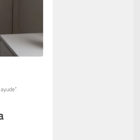
 ayude”.
a