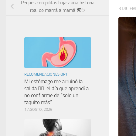
Peques con pilitas bajas: una historia
3 DICIEM
real de mamá a mamá 🧒✨
RECOMENDACIONES QPT
Mi estómago me arruinó la
salida 🤦‍♀️: el día que aprendí a
no confiarme de “solo un
taquito más”
1 AGOSTO, 2026