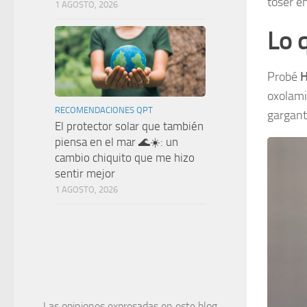
toser e
1 AGOSTO, 2026
Lo 
Probé
H
oxolamin
RECOMENDACIONES QPT
garganta
El protector solar que también
piensa en el mar 🌊☀️: un
cambio chiquito que me hizo
sentir mejor
1 AGOSTO, 2026
Las opiniones expresadas en este blog