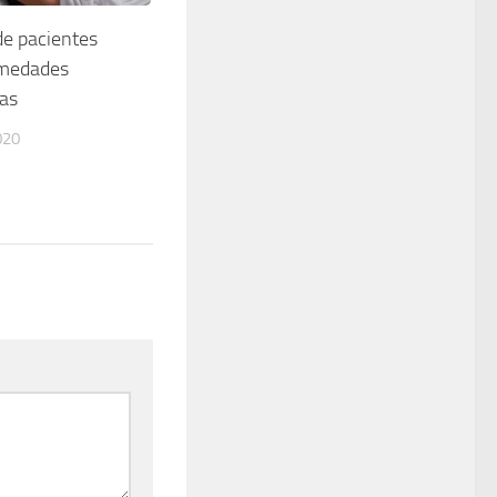
de pacientes
rmedades
ias
020