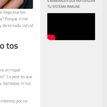
4 MINERALES QUE REFUERZAN
TU SISTEMA INMUNE
e llega esa tos
ta? Porque
sí me
y de la nada
cof cof
o tos
era un nopal
zó”
. Lo peor es que
, llamadas, ni tus
 intentos por no