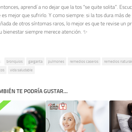
ntonces, aprendí a no dejar que la tos “se quite solita”. Escu
 es mejor que sufrirlo. Y como siempre: si la tos dura más de
ada de otros síntomas raros, lo mejor es que te revise un pr
Tu bienestar siempre merece atención. ✨
:
bronquios
garganta
pulmones
remedios caseros
remedios natural
tos
vida saludable
MBIÉN TE PODRÍA GUSTAR...