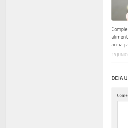
Comple
alimenti
arma pa
13 JUNIO
DEJA 
Come