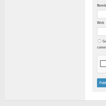
Nomb
Web
Gu
come