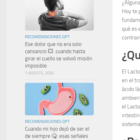
¿Alguna
Hoy te 
fundame
qué es 
contrai
RECOMENDACIONES QPT
Ese dolor que no era solo
¿Qu
cansancio 💥: cuando hasta
girar el cuello se volvió misión
imposible
El Lact
1 AGOSTO, 2026
en el tr
ácido l
ambient
el Lacto
intestin
RECOMENDACIONES QPT
sistema
Cuando mi hijo dejó de ser el
de siempre 🤒: esas señales