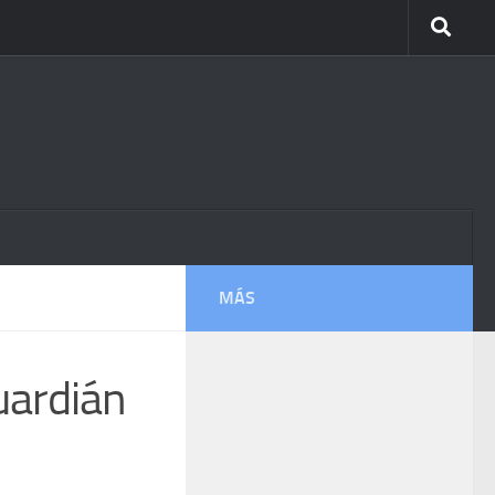
MÁS
uardián