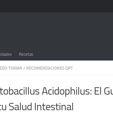
sidades
Recetas
UEDO TOMAR
/
RECOMENDACIONES QPT
tobacillus Acidophilus: El G
tu Salud Intestinal