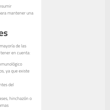
onsumir
 para mantener una
es
 mayoría de las
 tener en cuenta:
inmunológico
os, ya que existe
ntes del
ases, hinchazón o
tomas