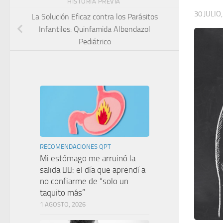
HISTORIA PREVIA
30 JULIO
La Solución Eficaz contra los Parásitos
Infantiles: Quinfamida Albendazol
Pediátrico
RECOMENDACIONES QPT
Mi estómago me arruinó la
salida 🤦‍♀️: el día que aprendí a
no confiarme de “solo un
taquito más”
1 AGOSTO, 2026