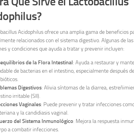
ra Qué Sirve el Lactobacillus
dophilus?
obacillus Acidophilus ofrece una amplia gama de beneficios pa
lmente relacionados con el sistema digestivo. Algunas de las
nes y condiciones que ayuda a tratar y prevenir incluyen:
equilibrios de la Flora Intestinal
: Ayuda a restaurar y mante
udable de bacterias en el intestino, especialmente después de
bióticos.
blemas Digestivos
: Alivia síntomas de la diarrea, estreñimi
stino irritable (SII).
ecciones Vaginales
: Puede prevenir y tratar infecciones como
teriana y la candidiasis vaginal.
uerzo del Sistema Inmunológico
: Mejora la respuesta inmu
rpo a combatir infecciones.