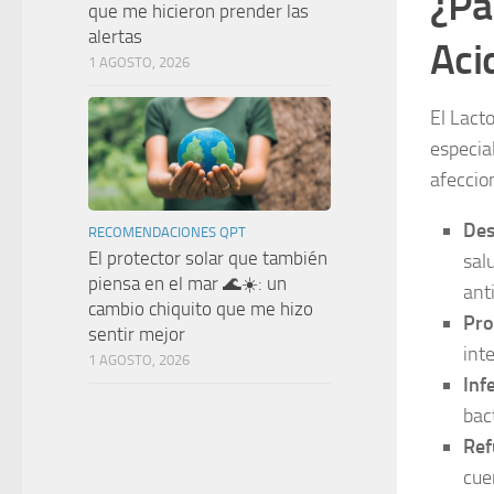
¿Pa
que me hicieron prender las
alertas
Aci
1 AGOSTO, 2026
El Lact
especia
afeccio
Des
RECOMENDACIONES QPT
El protector solar que también
sal
piensa en el mar 🌊☀️: un
anti
cambio chiquito que me hizo
Pro
sentir mejor
inte
1 AGOSTO, 2026
Inf
bac
Ref
cue