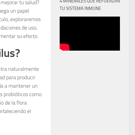
4 MINERALES QUE REFUERZAN
mejorar tu salud?
TU SISTEMA INMUNE
juega un papel
culo, exploraremos
ndaciones de uso,
mentar su efecto.
ilus?
entra naturalmente
dad para producir
uda a mantener un
os probióticos como
o de la flora
ortaleciendo el