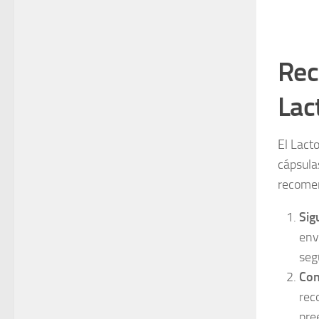
Rec
Lac
El Lact
cápsula
recomen
Sig
env
seg
Con
rec
pre