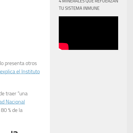
4 MINERALES QUE REFUERZAN
TU SISTEMA INMUNE
No presenta otros
explica el Instituto
de traer “una
ad Nacional
 80 % de la