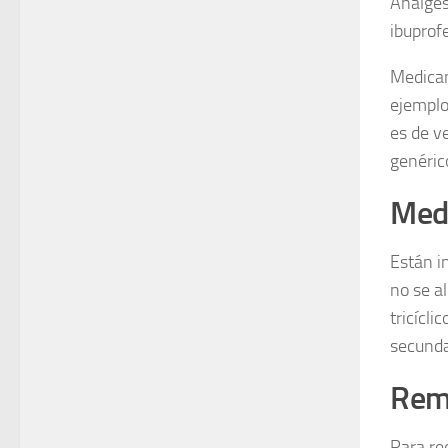
Analgés
ibuprof
Medicam
ejemplo
es de v
genéric
Med
Están i
no se a
tricícli
secunda
Rem
Para red