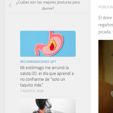
¿Cuáles son las mejores posturas para
PUBLIC
dormir?
El dolo
regaños
picada,
RECOMENDACIONES QPT
Mi estómago me arruinó la
salida 🤦‍♀️: el día que aprendí a
no confiarme de “solo un
taquito más”
1 AGOSTO, 2026