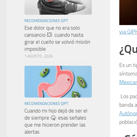
RECOMENDACIONES QPT
Ese dolor que no era solo
via GIP
cansancio 💥: cuando hasta
girar el cuello se volvió misión
¿Qu
imposible
1 AGOSTO, 2026
Es un t
síntoma
Mexican
Los pac
RECOMENDACIONES QPT
banda a
Cuando mi hijo dejó de ser el
Autóno
de siempre 🤒: esas señales
poblaci
que me hicieron prender las
alertas