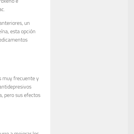
proxeno e
ac.
nteriores, un
eína, esta opción
 medicamentos
es muy frecuente y
 antidepresivos
a, pero sus efectos
curre a mejorar los