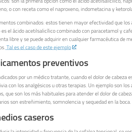
icos: son la primera opción como el ácido acetilsalicílico, na
eno; o con receta como el naproxeno, indometacina y ketorol
entos combinados: estos tienen mayor efectividad que los a
 es el ácido acetilsalicílico combinado con paracetamol y caf
enta libre y se puede adquirir en cualquier farmacéutica de
os.
Tal es el caso de este ejemplo
.
icamentos preventivos
ndicados por un médico tratante, cuando el dolor de cabeza 
livia con los analgésicos u otras terapias. Un ejemplo son los
cos, que son los más habituales para atender el dolor de cabez
rios son estreñimiento, somnolencia y sequedad en la boca.
edios caseros
ucir la intensidad y frecuencia de la cefalea tensional, se re