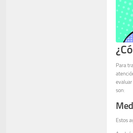
¿Có
Para tra
atenció
evaluar
son:
Medi
Estos ay