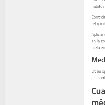
hábitos
Control
relajaci
Aplicar
en la z
hielo en
Medi
Otras o
acupunt
Cua
méd