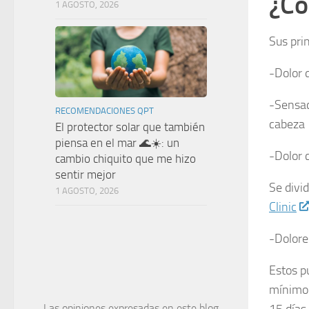
¿Có
1 AGOSTO, 2026
Sus pri
-Dolor 
-Sensaci
RECOMENDACIONES QPT
cabeza
El protector solar que también
piensa en el mar 🌊☀️: un
-Dolor 
cambio chiquito que me hizo
sentir mejor
Se divi
1 AGOSTO, 2026
Clinic
-Dolore
Estos p
mínimo 
15 días
Las opiniones expresadas en este blog