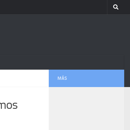
MÁS
amos