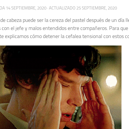
ADA
14 SEPTIEMBRE, 2020
· ACTUALIZADO
25 SEPTIEMBRE, 2020
r de cabeza puede ser la cereza del pastel después de un día l
 con el jefe y malos entendidos entre compañeros. Para que 
 te explicamos cómo detener la cefalea tensional con estos c