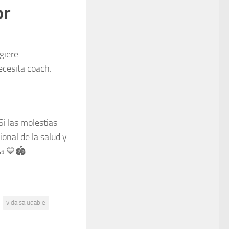
or
.
giere.
cesita coach.
Si las molestias
onal de la salud y
a 💙🏟️.
vida saludable