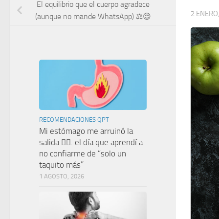
El equilibrio que el cuerpo agradece
2 ENERO,
(aunque no mande WhatsApp) ⚖️😌
RECOMENDACIONES QPT
Mi estómago me arruinó la
salida 🤦‍♀️: el día que aprendí a
no confiarme de “solo un
taquito más”
1 AGOSTO, 2026