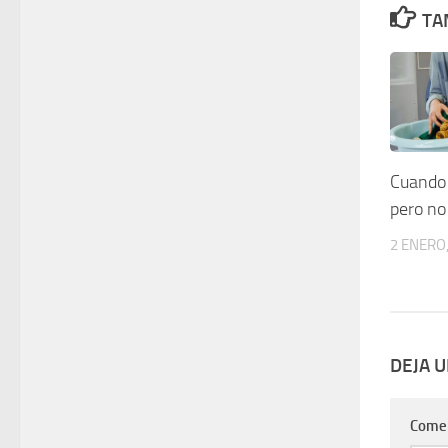
TA
Cuando 
pero no
2 ENERO,
DEJA 
Come