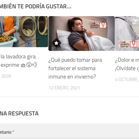
MBIÉN TE PODRÍA GUSTAR...
la lavadora gira…
¿Qué puedo tomar para
¿Dolor e i
 exprime 🧺😮‍💨
fortalecer el sistema
¡Olvídate d
 2026
inmune en invierno?
4 OCTUBRE,
12 ENERO, 2021
UNA RESPUESTA
ntario
*