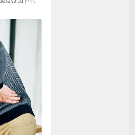
de la salud 🩺✨.