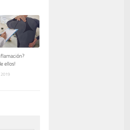
nflamación?
e ellos!
 2019