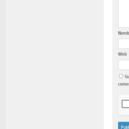
Nomb
Web
Gu
come