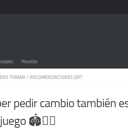
sidades
Recetas
UEDO TOMAR
/
RECOMENDACIONES QPT
er pedir cambio también es
juego 🏟️😮‍💨