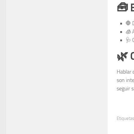
🧰 
🛑 
🧊 
🩺 
🌿 
Hablar 
son int
seguir 
Etiquetas