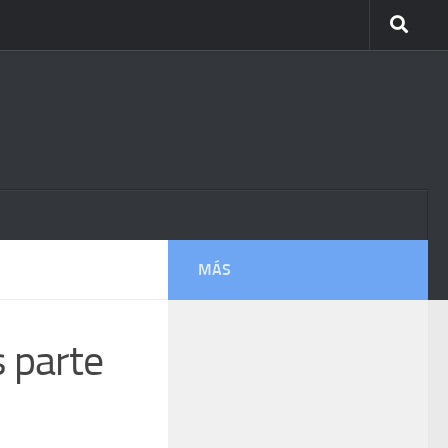
MÁS
 parte