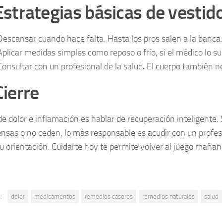
Estrategias básicas de vestid
Descansar cuando hace falta. Hasta los pros salen a la banca
Aplicar medidas simples como reposo o frío, si el médico lo su
Consultar con un profesional de la salud
.
El cuerpo también ne
Cierre
de dolor e inflamación es hablar de recuperación inteligente. 
ensas o no ceden, lo más responsable es acudir con un profesi
su orientación. Cuidarte hoy te permite volver al juego mañan
:
dolor
medicamentos
remedios caseros
remedios naturales
salud