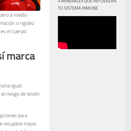
4 MINERALES QUE REFUERZAN
TU SISTEMA INMUNE
 pero a medio
amación o rigidez
 es el cuerpo
 sí marca
ciona igual:
el riesgo de lesión
opciones para
se recupere mejor,