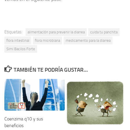
Etiquetas:
alimentación para prevenir la diarrea
cuida tu panchita
flora intestinal
flora microbiana
medicamento para la diarrea
Simi Bacilos Forte
TAMBIÉN TE PODRÍA GUSTAR...
Coenzima q10 y sus
beneficios