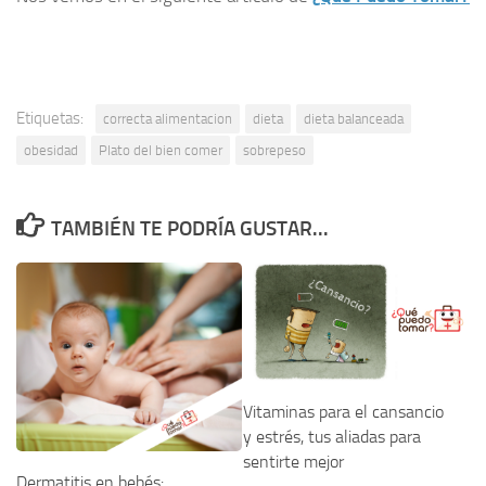
Etiquetas:
correcta alimentacion
dieta
dieta balanceada
obesidad
Plato del bien comer
sobrepeso
TAMBIÉN TE PODRÍA GUSTAR...
Vitaminas para el cansancio
y estrés, tus aliadas para
sentirte mejor
Dermatitis en bebés: