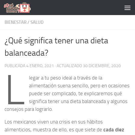
Saltar al contenido
BIENESTAR
/
SALUD
¿Qué significa tener una dieta
balanceada?
PUBLICADA
4 ENERO, 2021
· ACTUALIZADO
30 DICIEMBRE, 2020
L
legar a tu peso ideal a través de la
alimentación suena sencillo, pero en ocasiones
puede ser complicado, te explicaremos qué
significa tener una dieta balanceada y algunos
consejos para lograrlo.
Los mexicanos viven una crisis en sus hábitos
alimenticios, muestra de ello, es que siete de
cada diez