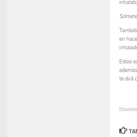
inhalat
Salmete
También
en hace
inhalad
Estos s
además 
te dirá 
Etiquetas
TA