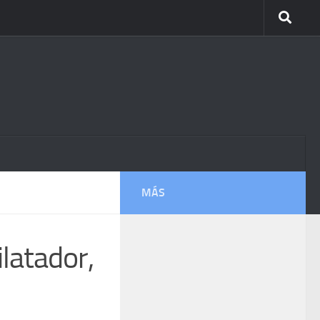
MÁS
latador,