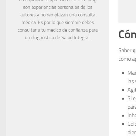
son experiencias personales de los
autores y no remplazan una consulta
médica. Es por lo que siempre debes
consultar a tu medico de confianza para
Cóm
un diagnóstico de Salud Integral.
Saber
q
cómo ap
Man
las 
Agi
Si e
par
Inh
Col
die