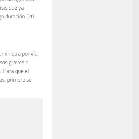
isis que ya
ga duración (20
dministra por vía
asos graves o
. Para que el
as, primero se