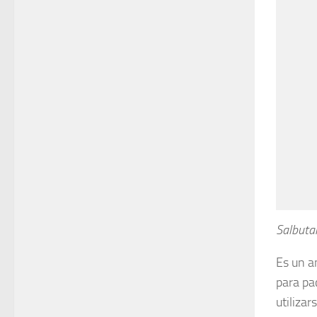
Salbuta
Es un a
para pa
utilizar