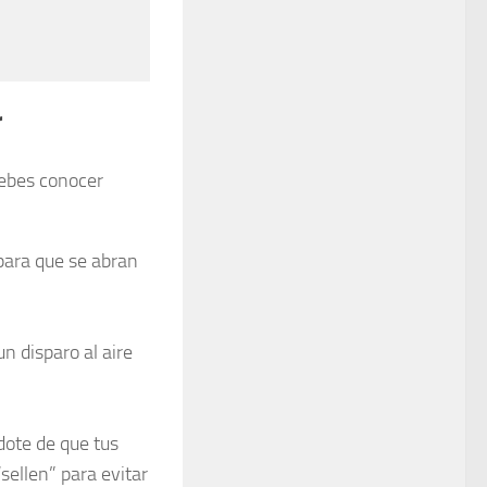
r
debes conocer
 para que se abran
un disparo al aire
dote de que tus
“sellen” para evitar