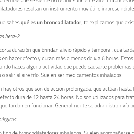
o terrible que se siente no recibir suficiente aire. Entonces lo
ilatadores resultan un instrumento muy útil e imprescindible
que sabes
qué es un broncodilatador
, te explicamos que exis
as beta-2
corta duración que brindan alivio rápido y temporal, que tard
 en hacer efecto y duran más o menos de 4 a 6 horas. Esto
ando haces alguna actividad que puede causarte problemas 
o o salir al aire frío. Suelen ser medicamentos inhalados.
 hay otros que son de acción prolongada, que actúan hasta 
efecto dura de 12 hasta 24 horas. No son utilizados para tratar
que tardan en funcionar. Generalmente se administran vía or
nérgicos
o tipo de broncodilatadores inhalados. Suelen acompañarse 