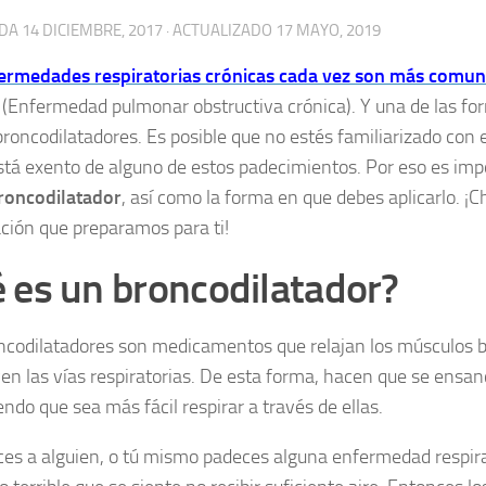
ADA
14 DICIEMBRE, 2017
· ACTUALIZADO
17 MAYO, 2019
ermedades respiratorias crónicas cada vez son más comu
(Enfermedad pulmonar obstructiva crónica). Y una de las for
broncodilatadores. Es posible que no estés familiarizado con 
stá exento de alguno de estos padecimientos. Por eso es im
roncodilatador
, así como la forma en que debes aplicarlo. ¡C
ción que preparamos para ti!
 es un broncodilatador?
ncodilatadores son medicamentos que relajan los músculos 
en las vías respiratorias. De esta forma, hacen que se ensan
ndo que sea más fácil respirar a través de ellas.
ces a alguien, o tú mismo padeces alguna enfermedad respirat