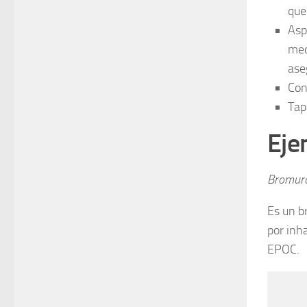
que
Asp
med
ase
Con
Tap
Eje
Bromuro
Es un b
por inha
EPOC.