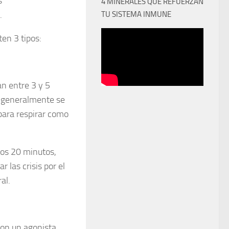
s
4 MINERALES QUE REFUERZAN
.
TU SISTEMA INMUNE
ten 3 tipos:
an entre 3 y 5
s generalmente se
para respirar como
los 20 minutos,
 las crisis por el
al.
con un agonista