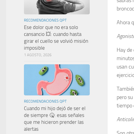
sabrás l
broncod
RECOMENDACIONES QPT
Ahora 
Ese dolor que no era solo
cansancio 💥: cuando hasta
Agonist
girar el cuello se volvió misión
imposible
Hay de 
1 AGOSTO, 2026
minutos
usan cu
ejercici
También
pero su 
RECOMENDACIONES QPT
tiempo 
Cuando mi hijo dejó de ser el
de siempre 🤒: esas señales
Anticoli
que me hicieron prender las
alertas
Son otr