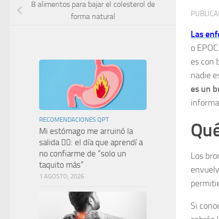
8 alimentos para bajar el colesterol de
PUBLIC
forma natural
Las enf
o EPOC 
es con 
nadie e
es un b
informa
RECOMENDACIONES QPT
Qué
Mi estómago me arruinó la
salida 🤦‍♀️: el día que aprendí a
no confiarme de “solo un
Los bro
taquito más”
envuelv
1 AGOSTO, 2026
permitie
Si cono