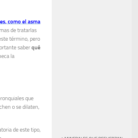
nes, como el asma
mas de tratarlas
este término, pero
portante saber
qué
heca la
bronquiales que
chen o se dilaten,
oria de este tipo,