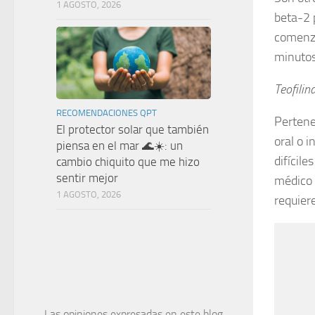
1 AGOSTO, 2026
beta-2 p
comenzó
minutos
Teofilin
RECOMENDACIONES QPT
Pertene
El protector solar que también
oral o 
piensa en el mar 🌊☀️: un
difícil
cambio chiquito que me hizo
sentir mejor
médico 
1 AGOSTO, 2026
requier
Las opiniones expresadas en este blog