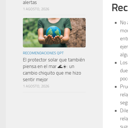
alertas
Rec
1 AGOSTO, 2026
No 
mov
ent
eje
RECOMENDACIONES QPT
alg
El protector solar que también
Los
piensa en el mar 🌊☀️: un
due
cambio chiquito que me hizo
poc
sentir mejor
Pru
1 AGOSTO, 2026
rel
seg
Dil
rel
sua