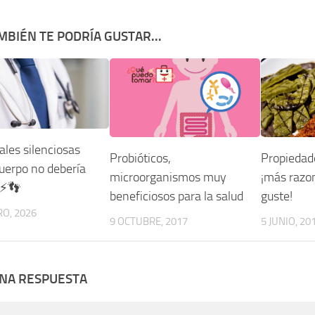
MBIÉN TE PODRÍA GUSTAR...
ales silenciosas
Probióticos,
Propiedade
cuerpo no debería
microorganismos muy
¡más razo
 ⚡👣
beneficiosos para la salud
guste!
RO, 2026
9 OCTUBRE, 2017
5 JUNIO, 20
UNA RESPUESTA