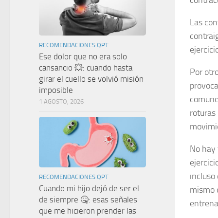
Las con
contrai
RECOMENDACIONES QPT
ejercici
Ese dolor que no era solo
cansancio 💥: cuando hasta
Por otr
girar el cuello se volvió misión
provoca
imposible
comunes
1 AGOSTO, 2026
roturas
movimi
No hay 
ejercic
incluso 
RECOMENDACIONES QPT
Cuando mi hijo dejó de ser el
mismo d
de siempre 🤒: esas señales
entrena
que me hicieron prender las