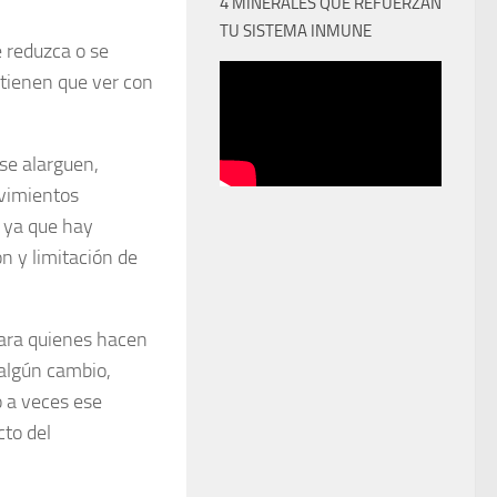
4 MINERALES QUE REFUERZAN
TU SISTEMA INMUNE
 reduzca o se
tienen que ver con
se alarguen,
vimientos
 ya que hay
n y limitación de
para quienes hacen
 algún cambio,
o a veces ese
cto del