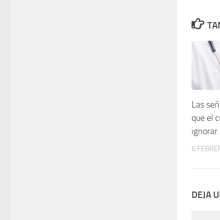
TA
Las señ
que el 
ignorar
6 FEBRE
DEJA 