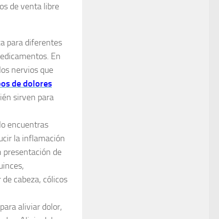
s de venta libre
za para diferentes
medicamentos. En
los nervios que
pos de dolores
én sirven para
 lo encuentras
cir la inflamación
n presentación de
uinces,
 de cabeza, cólicos
ara aliviar dolor,