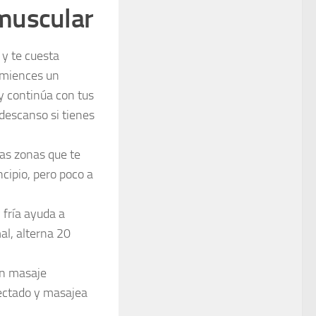
muscular
 y te cuesta
comiences un
y continúa con tus
descanso si tienes
las zonas que te
ncipio, pero poco a
 fría ayuda a
al, alterna 20
 un masaje
fectado y masajea