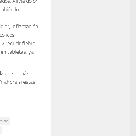
dos. Alivia dolor,
ambién lo
olor, inflamación,
cólicos
 y reducir fiebre,
en tabletas, ya
a que lo más
Y ahora sí estás
cicio