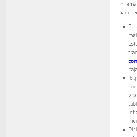
inflama
para dec
Par
mal
est
tra
com
baj
Ibu
com
y d
tab
inf
men
Dic