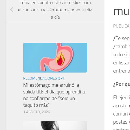
Toma en cuenta estos remedios para
mus
el cansancio y siéntete mejor en tu día
a día
PUBLIC
¿Te sent
¿cambia
todo si
enlista
entrena
RECOMENDACIONES QPT
¿Por qu
Mi estómago me arruinó la
salida 🤦‍♀️: el día que aprendí a
El ejer
no confiarme de “solo un
taquito más”
acostum
1 AGOSTO, 2026
común e
postesf
contrac