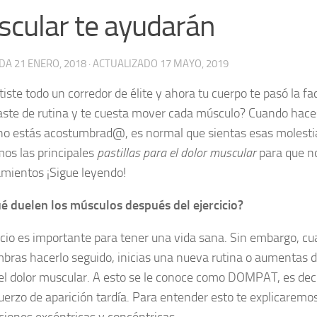
cular te ayudarán
ADA
21 ENERO, 2018
· ACTUALIZADO
17 MAYO, 2019
iste todo un corredor de élite y ahora tu cuerpo te pasó la fa
ste de rutina y te cuesta mover cada músculo? Cuando haces 
 no estás acostumbrad@, es normal que sientas esas molestia
mos las principales
pastillas para el dolor muscular
para que no
mientos ¡Sigue leyendo!
é duelen los músculos después del ejercicio?
cicio es importante para tener una vida sana. Sin embargo, c
bras hacerlo seguido, inicias una nueva rutina o aumentas d
l dolor muscular. A esto se le conoce como DOMPAT, es deci
uerzo de aparición tardía. Para entender esto te explicaremo
ciones excéntricas y concéntricas.