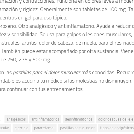
lamación y contracciones. Funciona en dolores leves a modera
lamación y rigidez. Generalmente son tabletas de 100 mg. T
uentras en gel para uso tópico.
roxeno: Otro analgésico y antiinflamatorio. Ayuda a reducir d
idez y sensibilidad. Se usa para golpes o lesiones musculares, 
struales, artritis, dolor de cabeza, de muela, para el resfriado
. También puede estar acompañado por otra sustancia. Viene 
 de 250, 275 y 500 mg.
on las
pastillas para el dolor muscular
más conocidas. Recuerd
dable es acudir a tu médico si las molestias no disminuyen. 
ara continuar con tus entrenamientos.
:
analgésicos
antiinflamatorios
desinflamatorios
dolor después del ejer
scular
ejercicio
paracetamol
pastillas para el dolor
tipos de analgésicos