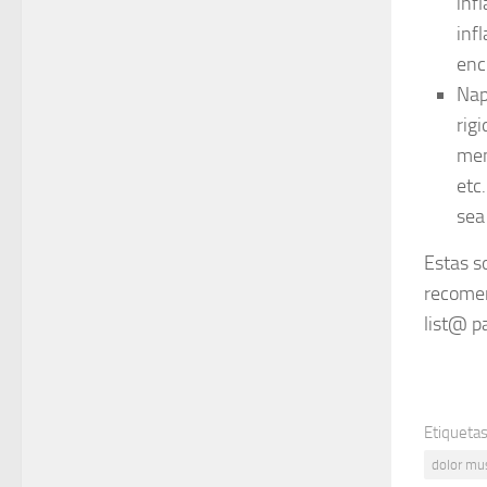
inf
inf
enc
Nap
rig
men
etc
sea
Estas s
recomen
list@ p
Etiquetas
dolor mu