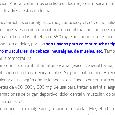
ción. Ahora te daremos una lista de los mejores medicamento
irle adiós a estas molestias.
acetamol: Es un analgésico muy conocido y efectivo. Se utili
estares y es común encontrarlo en combinación con otros 
e caso, busca las tabletas de 650 mg. Funcionan bloqueando 
nsmiten el dolor, por eso
son usadas para calmar muchos ti
o musculares, de cabeza, neuralgias, de muelas, etc.
Tambi
ar la temperatura.
profeno: Es un antiinflamatorio y analgésico. De igual forma,
binado con otros medicamentos. Su principal función es redu
olor, y actúa según donde lo necesites. Puedes encontrarlo e
letas de 400, 600 y 800 mg. Se usa para tratar la artritis, esg
lamaciones de origen deportivo, dolor dental y muscular, dolor
struales, etc.
lofenaco: Otro analgésico y relajante muscular. Muy efectivo p