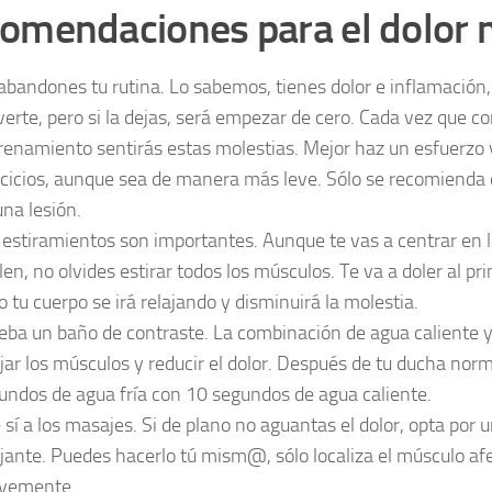
omendaciones para el dolor 
abandones tu rutina. Lo sabemos, tienes dolor e inflamación,
erte, pero si la dejas, será empezar de cero. Cada vez que 
renamiento sentirás estas molestias. Mejor haz un esfuerzo 
rcicios, aunque sea de manera más leve. Sólo se recomienda 
una lesión.
 estiramientos son importantes. Aunque te vas a centrar en 
len, no olvides estirar todos los músculos. Te va a doler al pri
o tu cuerpo se irá relajando y disminuirá la molestia.
eba un baño de contraste. La combinación de agua caliente y
ajar los músculos y reducir el dolor. Después de tu ducha norm
undos de agua fría con 10 segundos de agua caliente.
e sí a los masajes. Si de plano no aguantas el dolor, opta por
ajante. Puedes hacerlo tú mism@, sólo localiza el músculo a
vemente.