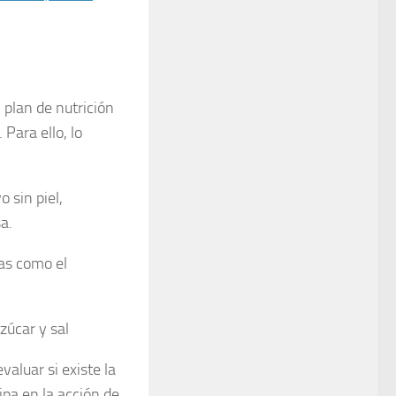
 plan de nutrición
Para ello, lo
 sin piel,
a.
as como el
zúcar y sal
valuar si existe la
ipa en la acción de