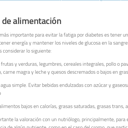
 de alimentación
 más importante para evitar la fatiga por diabetes es tener un
tener energía y mantener los niveles de glucosa en la sangre. 
s considerar lo siguiente:
rutas y verduras, legumbres, cereales integrales, pollo o pavo
, carne magra y leche y quesos descremados o bajos en gras
agua simple. Evitar bebidas endulzadas con azúcar y gaseos
o
alimentos bajos en calorías, grasas saturadas, grasas trans, a
tante la valoración con un nutriólogo, principalmente, para e
ncia de algún nutriente, como en el caso del cromo, que partic