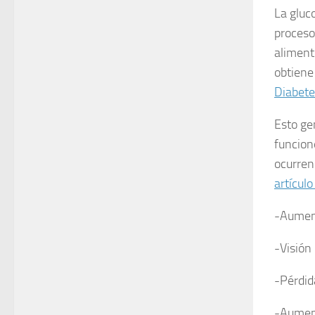
La gluco
procesos
aliment
obtiene
Diabete
Esto ge
funcion
ocurren
artículo
-Aument
-Visión
-Pérdid
-Aumen