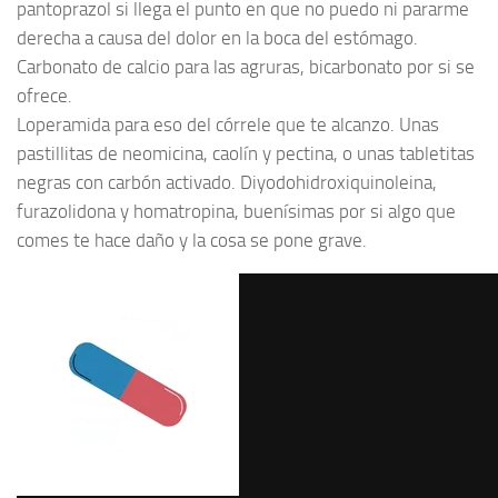
pantoprazol si llega el punto en que no puedo ni pararme
derecha a causa del dolor en la boca del estómago.
Carbonato de calcio para las agruras, bicarbonato por si se
ofrece.
Loperamida para eso del córrele que te alcanzo. Unas
pastillitas de neomicina, caolín y pectina, o unas tabletitas
negras con carbón activado. Diyodohidroxiquinoleina,
furazolidona y homatropina, buenísimas por si algo que
comes te hace daño y la cosa se pone grave.