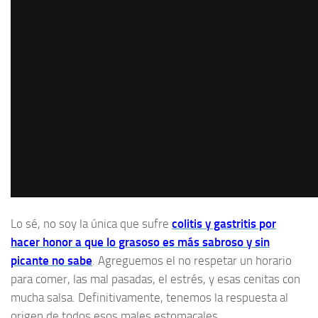
Lo sé, no soy la única que sufre
colitis y gastritis por
hacer honor a que lo grasoso es más sabroso y sin
picante no sabe
. Agreguemos el no respetar un horario
para comer, las mal pasadas, el estrés, y esas cenitas con
mucha salsa. Definitivamente, tenemos la respuesta al
origen de todos esos males estomacales.