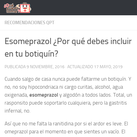
Saltar al contenido
RECOMENDACIONES QPT
Esomeprazol ¿Por qué debes incluir
en tu botiquín?
PUBLICADA
9 NOVIEMBRE, 2016
· ACTUALIZADO
17 MAYO, 2019
Cuando salgo de casa nunca puede faltarme un botiquín. Y
no, no soy hipocondriaca ni cargo curitas, alcohol, agua
oxigenada,
esomeprazol
y algodón a todos lados. Total, un
rasponsito puede soportarlo cualquiera, pero la gastritis
infernal, no.
Así que no me falta la ranitidina por si el ardor es leve. El
omeprazol para el momento en que sientes un vacío. El