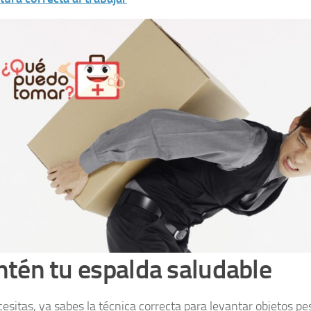
tén tu espalda saludable
ecesitas, ya sabes la técnica correcta para levantar objetos p