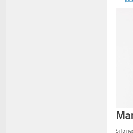
Man
Si lo n