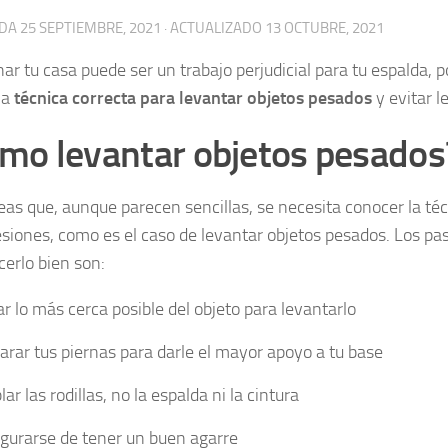
ADA
25 SEPTIEMBRE, 2021
· ACTUALIZADO
13 OCTUBRE, 2021
r tu casa puede ser un trabajo perjudicial para tu espalda, po
la
técnica correcta para levantar objetos pesados
y evitar l
mo levantar objetos pesados
eas que, aunque parecen sencillas, se necesita conocer la téc
lesiones, como es el caso de levantar objetos pesados. Los pa
cerlo bien son:
ar lo más cerca posible del objeto para levantarlo
arar tus piernas para darle el mayor apoyo a tu base
ar las rodillas, no la espalda ni la cintura
gurarse de tener un buen agarre