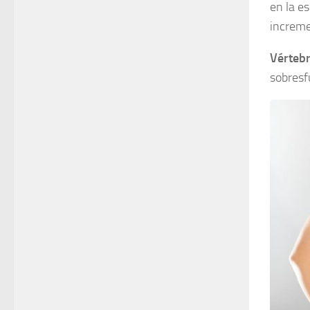
en la e
increme
Vértebr
sobresf