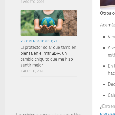
1 AGOSTO, 2026
Otros c
Además 
Ver
RECOMENDACIONES QPT
El protector solar que también
Ase
piensa en el mar 🌊☀️: un
est
cambio chiquito que me hizo
sentir mejor
En 
1 AGOSTO, 2026
hac
Ded
Cal
¿Entren
ejercici
Las opiniones expresadas en este blog