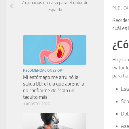
7 ejercicios en casa para el dolor de
PUBLIC
espalda
Reordena
cuál es 
¿Có
Hay tar
evitar 
RECOMENDACIONES QPT
para ha
Mi estómago me arruinó la
salida 🤦‍♀️: el día que aprendí a
Est
no confiarme de “solo un
taquito más”
Sep
1 AGOSTO, 2026
Dobl
Ase