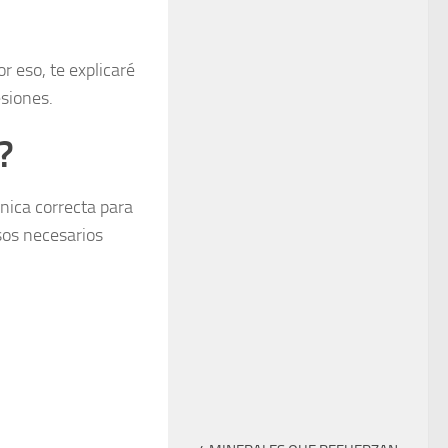
r eso, te explicaré
esiones.
?
nica correcta para
sos necesarios