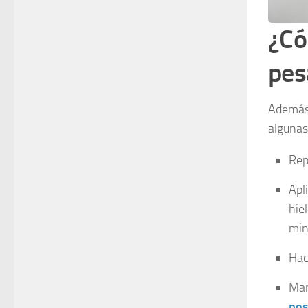
¿Có
pes
Además 
algunas
Rep
Apl
hie
min
Hac
Man
pos