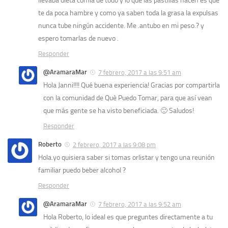
llevaba dieta comía de todo y lo que las pastillas hacen es que
te da poca hambre y como ya saben toda la grasa la expulsas
nunca tube ningún accidente. Me .antubo en mi peso.? y
espero tomarlas de nuevo .
Responder
@AramaraMar
7 febrero, 2017 a las 9:51 am
Hola Janni!!!! Qué buena experiencia! Gracias por compartirla
con la comunidad de Què Puedo Tomar, para que así vean
que más gente se ha visto beneficiada. 🙂 Saludos!
Responder
Roberto
2 febrero, 2017 a las 9:08 pm
Hola.yo quisiera saber si tomas orlistar y tengo una reunión
familiar puedo beber alcohol ?
Responder
@AramaraMar
7 febrero, 2017 a las 9:52 am
Hola Roberto, lo ideal es que preguntes directamente a tu