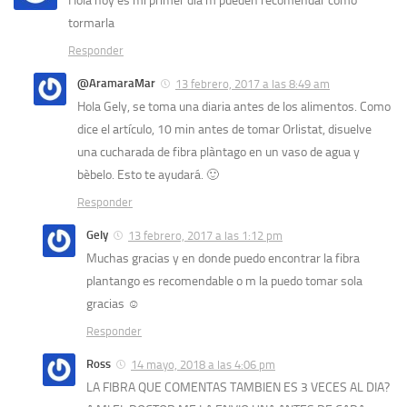
Hola hoy es mi primer día m pueden recomendar como
tormarla
Responder
@AramaraMar
13 febrero, 2017 a las 8:49 am
Hola Gely, se toma una diaria antes de los alimentos. Como
dice el artículo, 10 min antes de tomar Orlistat, disuelve
una cucharada de fibra plàntago en un vaso de agua y
bèbelo. Esto te ayudará. 🙂
Responder
Gely
13 febrero, 2017 a las 1:12 pm
Muchas gracias y en donde puedo encontrar la fibra
plantango es recomendable o m la puedo tomar sola
gracias ☺
Responder
Ross
14 mayo, 2018 a las 4:06 pm
LA FIBRA QUE COMENTAS TAMBIEN ES 3 VECES AL DIA?