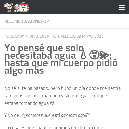
Saltar al contenido
RECOMENDACIONES QPT
PUBLICADA
1 JUNIO, 2026
· ACTUALIZADO
29 MAYO, 2026
Yo pensé que solo
necesitaba agua 💧😵‍💫:
hasta que mi cuerpo pidió
algo más
No sé si te ha pasado, pero hubo un día donde me sentía
rarísima: cansada, mareada y sin energía… aunque sí
estaba tomando agua 😅
Y yo de:
“¿entonces qué está pasando aquí?”
La cosa es que cuando sudamos mucho, hacemos