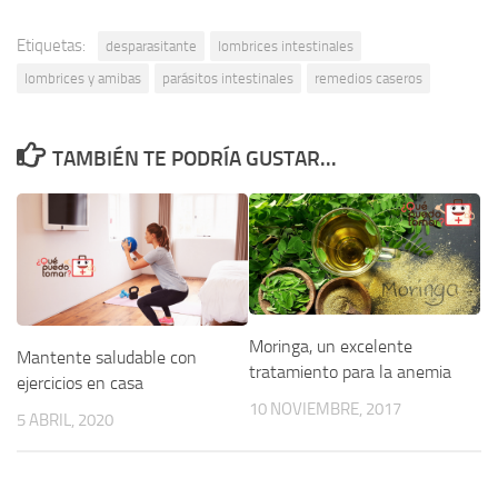
Etiquetas:
desparasitante
lombrices intestinales
lombrices y amibas
parásitos intestinales
remedios caseros
TAMBIÉN TE PODRÍA GUSTAR...
Moringa, un excelente
Mantente saludable con
tratamiento para la anemia
ejercicios en casa
10 NOVIEMBRE, 2017
5 ABRIL, 2020