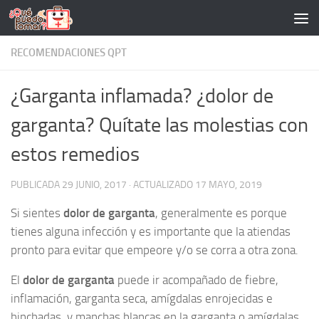
Saltar al contenido
RECOMENDACIONES QPT
¿Garganta inflamada? ¿dolor de
garganta? Quítate las molestias con
estos remedios
PUBLICADA
29 JUNIO, 2017
· ACTUALIZADO
17 MAYO, 2019
Si sientes
dolor de garganta
, generalmente es porque
tienes alguna infección y es importante que la atiendas
pronto para evitar que empeore y/o se corra a otra zona.
El
dolor de garganta
puede ir acompañado de fiebre,
inflamación, garganta seca, amígdalas enrojecidas e
hinchadas, y manchas blancas en la garganta o amígdalas.