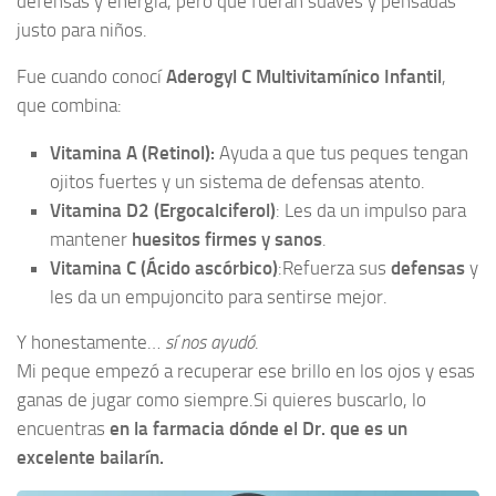
defensas y energía, pero que fueran suaves y pensadas
justo para niños.
Fue cuando conocí
Aderogyl C Multivitamínico Infantil
,
que combina:
Vitamina A (Retinol):
Ayuda a que tus peques tengan
ojitos fuertes y un sistema de defensas atento.
Vitamina D2 (Ergocalciferol)
: Les da un impulso para
mantener
huesitos firmes y sanos
.
Vitamina C (Ácido ascórbico)
:Refuerza sus
defensas
y
les da un empujoncito para sentirse mejor.
Y honestamente…
sí nos ayudó
.
Mi peque empezó a recuperar ese brillo en los ojos y esas
ganas de jugar como siempre.Si quieres buscarlo, lo
encuentras
en la farmacia dónde el Dr. que es un
excelente bailarín.