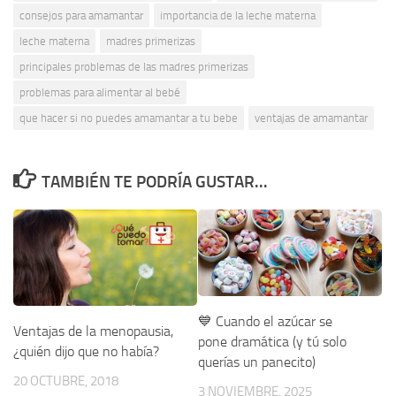
consejos para amamantar
importancia de la leche materna
leche materna
madres primerizas
principales problemas de las madres primerizas
problemas para alimentar al bebé
que hacer si no puedes amamantar a tu bebe
ventajas de amamantar
TAMBIÉN TE PODRÍA GUSTAR...
💙 Cuando el azúcar se
Ventajas de la menopausia,
pone dramática (y tú solo
¿quién dijo que no había?
querías un panecito)
20 OCTUBRE, 2018
3 NOVIEMBRE, 2025