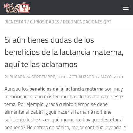
Saltar al contenido
BIENESTAR
/
CURIOSIDADES
/
RECOMENDACIONES QPT
Si aún tienes dudas de los
beneficios de la lactancia materna,
aquí te las aclaramos
PUBLICADA
24 SEPTIEMBRE, 2018
· ACTUALIZADO
17 MAYO, 2019
Aunque los
beneficios de la lactancia materna
son muy
mencionados, aún existen muchas dudas acerca de este
tema. Por ejemplo: ¿cada cuánto tiempo se debe
alimentar al bebé?, ¿qué hacer si la mamá no tiene
suficiente leche?, ¿en qué momento hay que destetar al
pequeño? No entres en pánico, mejor continúa leyendo. Y