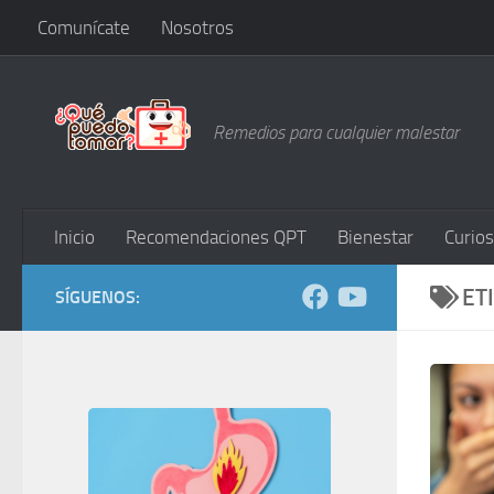
Comunícate
Nosotros
Saltar al contenido
Remedios para cualquier malestar
Inicio
Recomendaciones QPT
Bienestar
Curio
ET
SÍGUENOS: