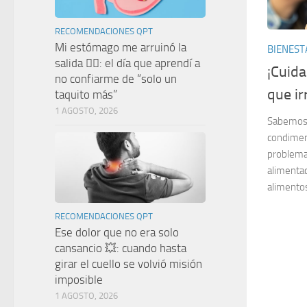
RECOMENDACIONES QPT
Mi estómago me arruinó la
BIENEST
salida 🤦‍♀️: el día que aprendí a
¡Cuid
no confiarme de “solo un
que ir
taquito más”
1 AGOSTO, 2026
Sabemos 
condiment
problema
alimentac
alimentos
RECOMENDACIONES QPT
Ese dolor que no era solo
cansancio 💥: cuando hasta
girar el cuello se volvió misión
imposible
1 AGOSTO, 2026