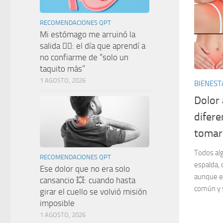
RECOMENDACIONES QPT
Mi estómago me arruinó la
salida 🤦‍♀️: el día que aprendí a
no confiarme de “solo un
taquito más”
1 AGOSTO, 2026
BIENEST
Dolor
difere
tomar 
Todos al
RECOMENDACIONES QPT
espalda, 
Ese dolor que no era solo
aunque e
cansancio 💥: cuando hasta
común y s
girar el cuello se volvió misión
imposible
1 AGOSTO, 2026