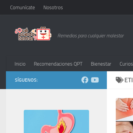
Comunícate
Nosotros
Saltar al contenido
Remedios para cualquier malestar
Inicio
Recomendaciones QPT
Bienestar
Curio
ET
SÍGUENOS: